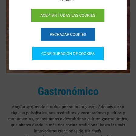
ACEPTAR TODAS LAS COOKIES
RECHAZAR COOKIES
CONFIGURACIÓN DE COOKIES
Gastronómico
Aragón sorprende a todos por su buen gusto. Además de su
riqueza paisajística, sus recónditos y encantadores pueblos y
monumentos, te invitamos a descubrir su cultura gastronómica,
que abarca desde la más rica cocina tradicional hasta las más
innovadoras creaciones de sus chefs.