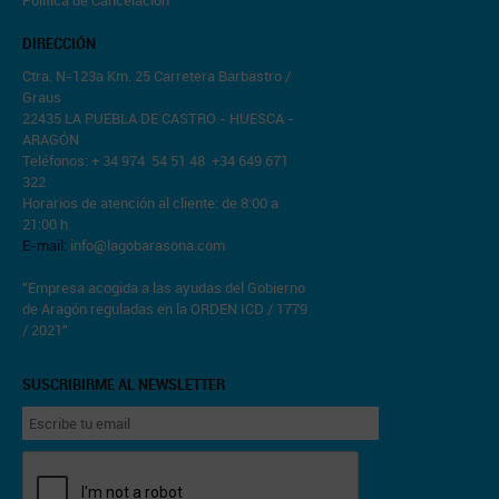
Política de Cancelación
DIRECCIÓN
Ctra. N-123a Km. 25 Carretera Barbastro /
Graus
22435 LA PUEBLA DE CASTRO - HUESCA -
ARAGÓN
Teléfonos: + 34 974 54 51 48 +34 649 671
322
Horarios de atención al cliente: de 8:00 a
21:00 h
E-mail:
info@lagobarasona.com
"Empresa acogida a las ayudas del Gobierno
de Aragón reguladas en la ORDEN ICD / 1779
/ 2021"
SUSCRIBIRME AL NEWSLETTER