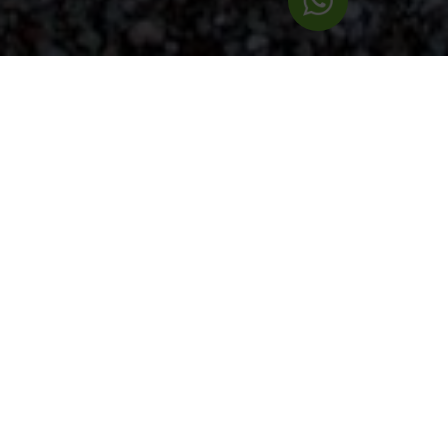
Presentamos una nueva manera de
sentir el camping
GLAMPING
Estas son nuestras preciosas
tiendas
Safari,
de loneta con interior en madera
y estamos seguros de que os
encantarán.