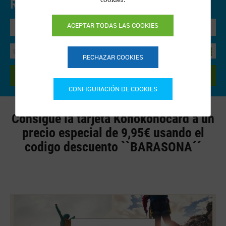
Reservar Online.
Precios y disponibilidad
ACEPTAR TODAS LAS COOKIES
Bungalow
RECHAZAR COOKIES
BUSCAR
CONFIGURACIÓN DE COOKIES
Consigue la tarjeta Konokonocard a un
precio especial de 9,95€ usando el
codigo descuento ``BARASONA´´