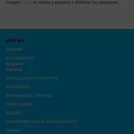
Compra
aquí
tu tarjeta y empieza a disfrutar tus vacaciones.
MAPA WEB
CAMPING
ALOJAMIENTOS
Bungalows
Glamping
INSTALACIONES Y SERVICIOS
ACTIVIDADES
INFORMACIÓN TURÍSTICA
CÓMO LLEGAR
GALERIA
COMPROMISO CON EL MEDIOAMBIENTE
PLANES