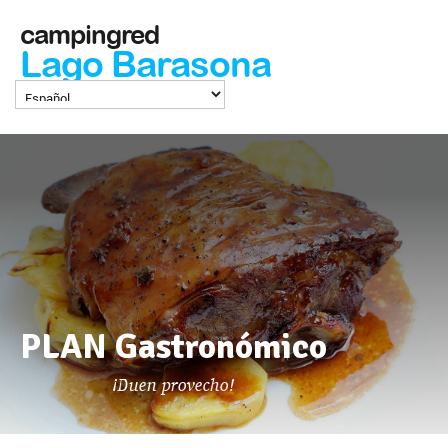
campingred
Lago Barasona
PLAN Gastronómico
¡Buen provecho!