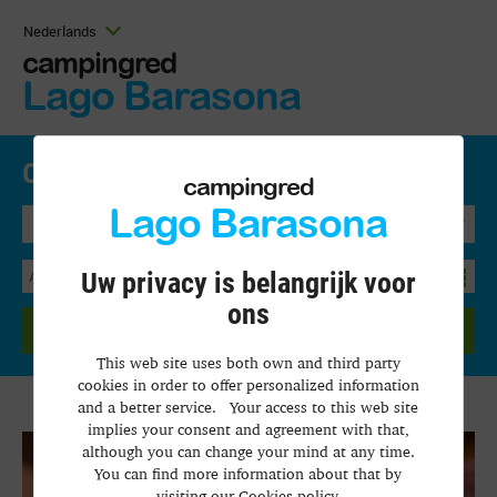
Nederlands
campingred
Lago Barasona
Online reserveren .
Prijzen en beschikbaarheid
campingred
Lago Barasona
Bungalow
Uw privacy is belangrijk voor
ons
ZOEKEN
This web site uses both own and third party
cookies in order to offer personalized information
and a better service. Your access to this web site
implies your consent and agreement with that,
although you can change your mind at any time.
You can find more information about that by
visiting our Cookies policy.