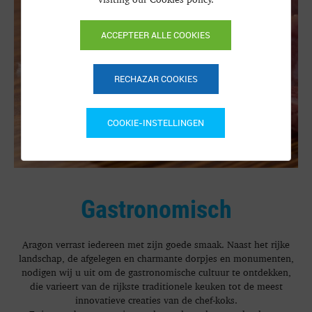
ACCEPTEER ALLE COOKIES
RECHAZAR COOKIES
COOKIE-INSTELLINGEN
Gastronomisch
Aragon verrast iedereen met zijn goede smaak. Naast het rijke
landschap, de afgelegen en charmante dorpjes en monumenten,
nodigen wij u uit om de gastronomische cultuur te ontdekken,
die varieert van de rijkste traditionele keuken tot de meest
innovatieve creaties van de chef-koks.