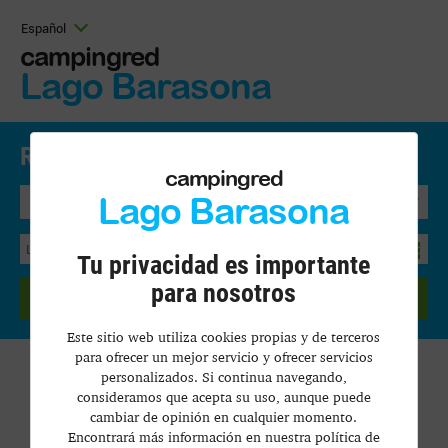
Español
campingred
Lago Barasona
Reservar Online.
Precios y disponibilidad
campingred
Lago Barasona
Bungalow
Tu privacidad es importante
para nosotros
BUSCAR
Este sitio web utiliza cookies propias y de terceros
para ofrecer un mejor servicio y ofrecer servicios
personalizados. Si continua navegando,
consideramos que acepta su uso, aunque puede
agosto de
Año
Mes
Agenda
2026
cambiar de opinión en cualquier momento.
Hoy
Encontrará más información en nuestra política de