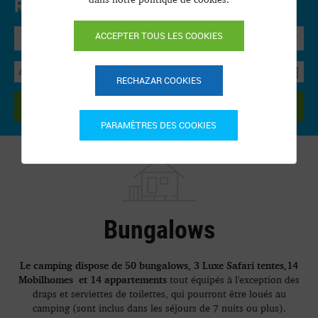
Réservation en ligne.
Prix et disponibilité
ACCEPTER TOUS LES COOKIES
Bungalow
RECHAZAR COOKIES
RECHERCHER
PARAMÈTRES DES COOKIES
Bungalows
Le camping dispose de 50 bungalows, 3 Luxe Safari tentes,14
Mobilhomes et 14 appartements
tout équipés à l'exception des
draps et serviettes de toilettes, qui pourront être loués au
camping (sont inclus dans les séjours de 7 nuits ou plus).